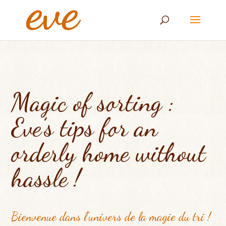
Magic of sorting :
Eve’s tips for an
orderly home without
hassle !
Bienvenue dans l’univers de la magie du tri
!