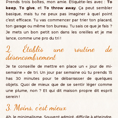
Prends trois boîtes
,
mon amie
.
Étiquète-les avec
:
To
keep
,
To give
,
et
To throw away
.
Ça peut sembler
basique
,
mais tu ne peux pas imaginer à quel point
c’est efficace
.
Tu vas commencer par trier ton placard
,
ton garage ou même ton bureau
.
Tu sais ce que je fais
?
Je mets un bon petit son dans les oreilles et je me
lance
,
comme une pro du tri
!
2.
Établis une routine de
désencombrement
Je te conseille de mettre en place un « jour de mi-
semaine » de tri
.
Un jour par semaine où tu prends
15
has 30
minutes pour te débarrasser de quelques
objets
.
Quoi de mieux que de se sentir léger comme
une plume
, non ?
Et qui dit maison propre dit esprit
serein
!
3.
Moins
,
c’est mieux
Ah,
le minimalisme
.
Souvent admiré
,
difficile à atteindre
.