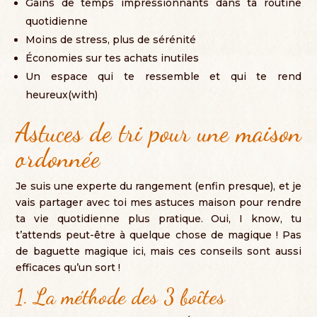
Gains de temps impressionnants dans ta routine
quotidienne
Moins de stress
,
plus de sérénité
Économies sur tes achats inutiles
Un espace qui te ressemble et qui te rend
heureux
(with)
Astuces de tri pour une maison
ordonnée
Je suis une experte du rangement
(
enfin presque
),
et je
vais partager avec toi mes astuces maison pour rendre
ta vie quotidienne plus pratique
. Oui, I know,
tu
t’attends peut-être à quelque chose de magique
!
Pas
de baguette magique ici
,
mais ces conseils sont aussi
efficaces qu’un sort
!
1.
La méthode des
3
boîtes