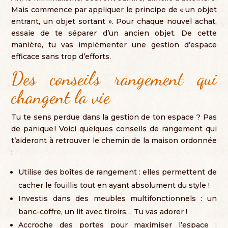
Mais commence par appliquer le principe de « un objet
entrant
,
un objet sortant »
.
Pour chaque nouvel achat
,
essaie de te séparer d’un ancien objet
.
De cette
manière
,
tu vas implémenter une gestion d’espace
efficace sans trop d’efforts
.
Des conseils rangement qui
changent la vie
Tu te sens perdue dans la gestion de ton espace
?
Pas
de panique
!
Voici quelques conseils de rangement qui
t’aideront à retrouver le chemin de la maison ordonnée
:
Utilise des boîtes de rangement
:
elles permettent de
cacher le fouillis tout en ayant absolument du style
!
Investis dans des meubles multifonctionnels
:
un
banc-coffre
,
un lit avec tiroirs… Tu vas adorer
!
Accroche des portes pour maximiser l’espace
: