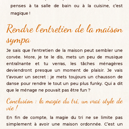
penses à ta salle de bain ou à la cuisine
,
c’est
magique
!
Rendre l’entretien de la maison
sympa
Je sais que l’entretien de la maison peut sembler une
corvée
. More,
je te le dis
,
mets un peu de musique
entraînante et tu verras
,
les tâches ménagères
deviendront presque un moment de plaisir
.
Je vais
t’avouer un secret
:
je mets toujours un chausson de
danse pour rendre le tout un peu plus funky
.
Qui a dit
que le ménage ne pouvait pas être fun
?
Conclusion :
la magie du tri
,
un vrai style de
vie
!
En fin de compte
,
la magie du tri ne se limite pas
simplement à avoir une maison ordonnée
.
C’est un