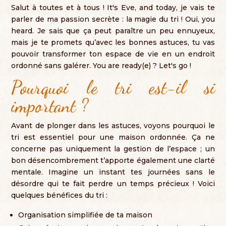
Salut à toutes et à tous
! It's Eve, and today,
je vais te
parler de ma passion secrète
:
la magie du tri
! Oui, you
heard.
Je sais que ça peut paraître un peu ennuyeux
,
mais je te promets qu’avec les bonnes astuces
,
tu vas
pouvoir transformer ton espace de vie en un endroit
ordonné sans galérer
. You are ready(e) ? Let's go !
Pourquoi le tri est-il si
important
?
Avant de plonger dans les astuces
,
voyons pourquoi le
tri est essentiel pour une maison ordonnée
.
Ça ne
concerne pas uniquement la gestion de l’espace
;
un
bon désencombrement t’apporte également une clarté
mentale
.
Imagine un instant tes journées sans le
désordre qui te fait perdre un temps précieux
!
Voici
quelques bénéfices du tri
:
Organisation simplifiée de ta maison