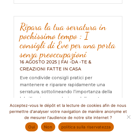
Ripara la tua serratura in
pochissimo tempo : I
consigli di Eve per una porta
senza preoccupazioni
16 AGOSTO 2025
|
FAI -DA -TE &
CREAZIONI FATTE IN CASA
Eve condivide consigli pratici per
mantenere e riparare rapidamente una
serratura, sottolineando l’importanza della
lubrificazione, regolazione della porta e
Acceptez-vous le dépôt et la lecture de cookies afin de nous
pulizia regolare. Incoraggia inoltre le
permettre d'analyser votre navigation de manière anonyme et
persone a consultare le risorse online per
de mesurer l'audience de notre site internet
?
coloro che hanno appena iniziato e ricorda
loro l'importanza di rivolgersi a un
Oui
Non
politica sulla riservatezza
professionista, se necessario..