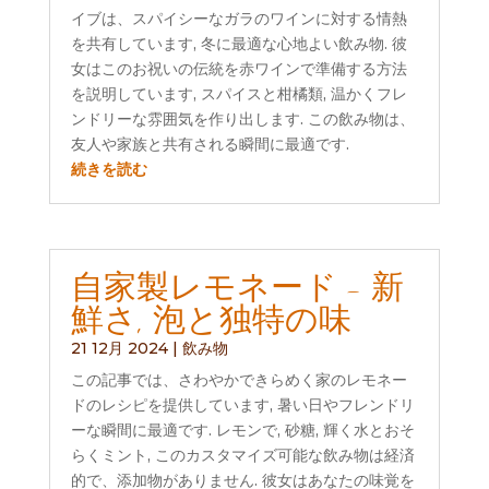
イブは、スパイシーなガラのワインに対する情熱
を共有しています, 冬に最適な心地よい飲み物. 彼
女はこのお祝いの伝統を赤ワインで準備する方法
を説明しています, スパイスと柑橘類, 温かくフレ
ンドリーな雰囲気を作り出します. この飲み物は、
友人や家族と共有される瞬間に最適です.
続きを読む
自家製レモネード - 新
鮮さ, 泡と独特の味
21 12月 2024
|
飲み物
この記事では、さわやかできらめく家のレモネー
ドのレシピを提供しています, 暑い日やフレンドリ
ーな瞬間に最適です. レモンで, 砂糖, 輝く水とおそ
らくミント, このカスタマイズ可能な飲み物は経済
的で、添加物がありません. 彼女はあなたの味覚を