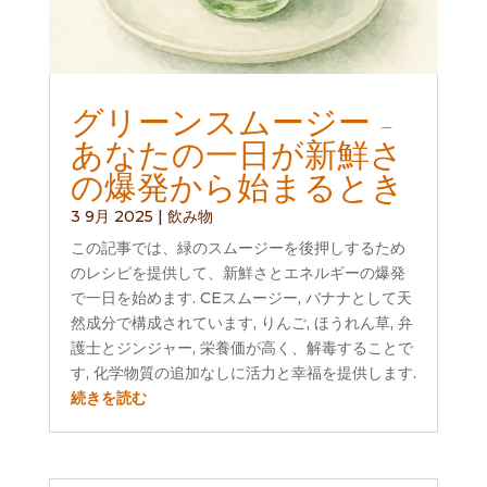
グリーンスムージー -
あなたの一日が新鮮さ
の爆発から始まるとき
3 9月 2025
|
飲み物
この記事では、緑のスムージーを後押しするため
のレシピを提供して、新鮮さとエネルギーの爆発
で一日を始めます. CEスムージー, バナナとして天
然成分で構成されています, りんご, ほうれん草, 弁
護士とジンジャー, 栄養価が高く、解毒することで
す, 化学物質の追加なしに活力と幸福を提供します.
続きを読む