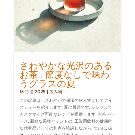
さわやかな光沢のある
お茶 : 節度なしで味わ
うグラスの夏
15 行進 2025
|
飲み物
この記事は、さわやかで保湿の飲み物としてアイ
スティーを紹介します, 夏に最適です. シンプルで
カスタマイズ可能なレシピを提供します, お茶 - ベ
ース, 新鮮な果物とミントの, 工業用飲料の健康的
な代替品としての利点を強調しながら. ついに, 彼
はこのソロドリンクを味わうか、フレンドリーな