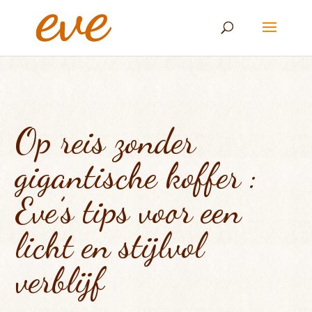
Op reis zonder
gigantische koffer :
Eve’s tips voor een
licht en stijlvol
verblijf