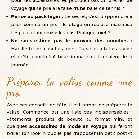
pour tes accessoires
,
et pourquoi pas un oreiller de
voyage qui se plie à la taille d’une balle de tennis
?
Pense au pack léger
:
Le secret
,
c’est d’apprendre à
plier comme un pro
:
le pliage en rouleau maximise
l’espace et minimise les plis
.
Pratique
, niet ?
Ne sous-estime pas le pouvoir des couches
:
Habille-toi en couches fines
.
Tu seras à la fois stylée
et prête pour la fraîcheur du matin ou la chaleur de la
journée
.
Préparer ta valise comme une
pro
Avec ces conseils en tête
,
il est temps de préparer ta
valise
.
Commence par une liste des indispensables
:
vêtements
,
produits de beauté au format mini
,
et
quelques
accessoires de mode en voyage
qui feront
briller ton look
.
N’oublie pas d’apposer un petit post-it