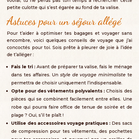
vooral,
tu ne perds pas ton temps à rechercher cette
petite culotte qui s’est égarée au fond de ta valise
.
Astuces pour un séjour allégé
Pour t’aider à optimiser tes bagages et voyager sans
encombre
,
voici quelques conseils de voyage que j’ai
concoctés pour toi
.
Sois prête à pleurer de joie à l’idée
de t’alléger
:
Fais le tri
:
Avant de préparer ta valise
,
fais le ménage
dans tes affaires
.
Un
style de voyage minimaliste
te
permettra de choisir uniquement l’indispensable
.
Opte pour des vêtements polyvalents
:
Choisis des
pièces qui se combinent facilement entre elles
.
Une
robe qui pourra faire office de tenue de soirée et de
plage
? Oui,
s’il te plaît
!
Utilise des accessoires voyage pratiques
:
Des sacs
de compression pour tes vêtements
,
des pochettes