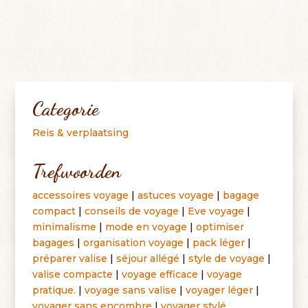
Categorie
Reis & verplaatsing
Trefwoorden
accessoires voyage
|
astuces voyage
|
bagage
compact
|
conseils de voyage
|
Eve voyage
|
minimalisme
|
mode en voyage
|
optimiser
bagages
|
organisation voyage
|
pack léger
|
préparer valise
|
séjour allégé
|
style de voyage
|
valise compacte
|
voyage efficace
|
voyage
pratique
.
|
voyage sans valise
|
voyager léger
|
voyager sans encombre
|
voyager stylé