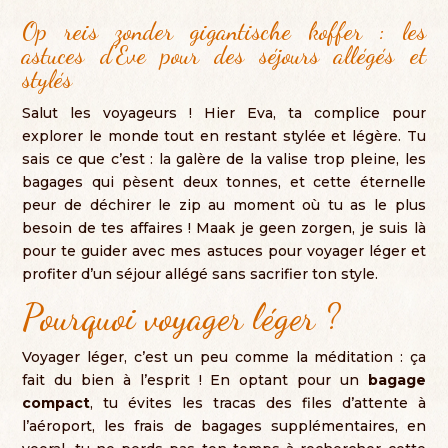
Op reis zonder gigantische koffer :
les
astuces d’Eve pour des séjours allégés et
stylés
Salut les voyageurs
! Hier Eva,
ta complice pour
explorer le monde tout en restant stylée et légère
.
Tu
sais ce que c’est
:
la galère de la valise trop pleine
,
les
bagages qui pèsent deux tonnes
,
et cette éternelle
peur de déchirer le zip au moment où tu as le plus
besoin de tes affaires
! Maak je geen zorgen,
je suis là
pour te guider avec mes astuces pour voyager léger et
profiter d’un séjour allégé sans sacrifier ton style
.
Pourquoi voyager léger
?
Voyager léger
,
c’est un peu comme la méditation
:
ça
fait du bien à l’esprit
!
En optant pour un
bagage
compact
,
tu évites les tracas des files d’attente à
l’aéroport
,
les frais de bagages supplémentaires
, en