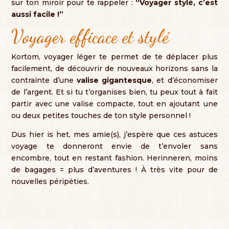
sur ton miroir pour te rappeler
:
“
Voyager stylé
,
c’est
aussi facile
!”
Voyager efficace et stylé
Kortom,
voyager léger te permet de te déplacer plus
facilement
,
de découvrir de nouveaux horizons sans la
contrainte d’une
valise gigantesque
,
et d’économiser
de l’argent
.
Et si tu t’organises bien
,
tu peux tout à fait
partir avec une valise compacte
,
tout en ajoutant une
ou deux petites touches de ton style personnel
!
Dus hier is het,
mes amie
(
s
),
j’espère que ces astuces
voyage te donneront envie de t’envoler sans
encombre
,
tout en restant fashion
. Herinneren,
moins
de bagages = plus d’aventures
!
À très vite pour de
nouvelles péripéties
.