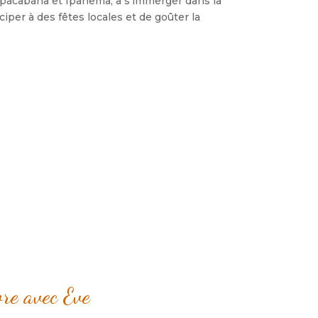
Copacabana et Ipanema, à s’immerger dans la
iper à des fêtes locales et de goûter la
ore avec Eve