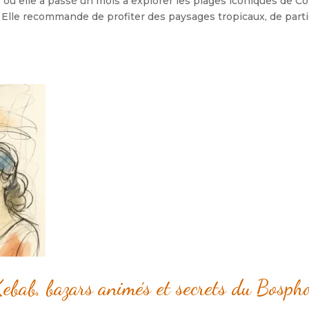
, où elle a passé un mois à explorer les plages iconiques de 
. Elle recommande de profiter des paysages tropicaux, de partic
bab, bazars animés et secrets du Bosph