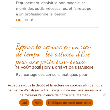
l’équipement, choisir le bon modèle, se
munir des outils nécessaires, et faire appel
à un professionnel si besoin.
LIRE PLUS
Répare ta serrure en un rien
de temps : les astuces d’Eve
pour une porte sans soucis
16 AOÛT 2025
|
DIY & CRÉATIONS MAISON
Eve partage des conseils pratiques pour
entretenir et réparer rapidement une
Acceptez-vous le dépôt et la lecture de cookies afin de nous
serrure, soulignant l’importance de la
permettre d'analyser votre navigation de manière anonyme et
lubrification, l’ajustement des portes et le
de mesurer l'audience de notre site internet ?
nettoyage régulier. Elle encourage aussi à
Oui
Non
Politique de confidentialité
consulter des ressources en ligne pour
ceux qui débutent et rappelle l’importance