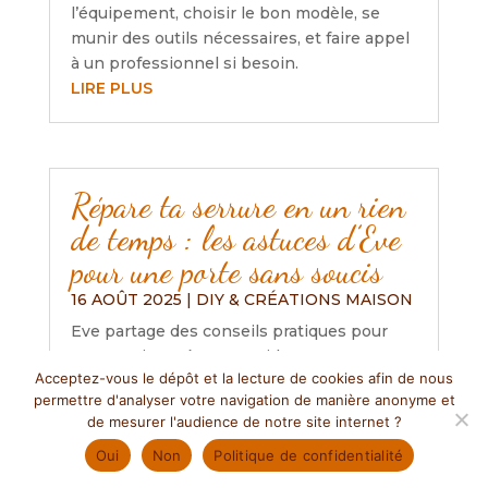
l’équipement, choisir le bon modèle, se
munir des outils nécessaires, et faire appel
à un professionnel si besoin.
LIRE PLUS
Répare ta serrure en un rien
de temps : les astuces d’Eve
pour une porte sans soucis
16 AOÛT 2025
|
DIY & CRÉATIONS MAISON
Eve partage des conseils pratiques pour
entretenir et réparer rapidement une
Acceptez-vous le dépôt et la lecture de cookies afin de nous
serrure, soulignant l’importance de la
permettre d'analyser votre navigation de manière anonyme et
lubrification, l’ajustement des portes et le
de mesurer l'audience de notre site internet ?
nettoyage régulier. Elle encourage aussi à
Oui
Non
Politique de confidentialité
consulter des ressources en ligne pour
ceux qui débutent et rappelle l’importance