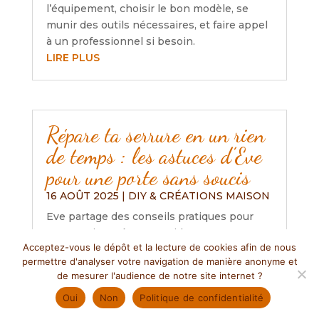
l’équipement, choisir le bon modèle, se
munir des outils nécessaires, et faire appel
à un professionnel si besoin.
LIRE PLUS
Répare ta serrure en un rien
de temps : les astuces d’Eve
pour une porte sans soucis
16 AOÛT 2025
|
DIY & CRÉATIONS MAISON
Eve partage des conseils pratiques pour
entretenir et réparer rapidement une
Acceptez-vous le dépôt et la lecture de cookies afin de nous
serrure, soulignant l’importance de la
permettre d'analyser votre navigation de manière anonyme et
lubrification, l’ajustement des portes et le
de mesurer l'audience de notre site internet ?
nettoyage régulier. Elle encourage aussi à
Oui
Non
Politique de confidentialité
consulter des ressources en ligne pour
ceux qui débutent et rappelle l’importance