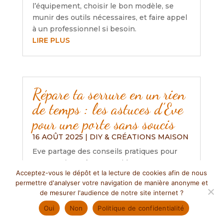
l’équipement, choisir le bon modèle, se
munir des outils nécessaires, et faire appel
à un professionnel si besoin.
LIRE PLUS
Répare ta serrure en un rien
de temps : les astuces d’Eve
pour une porte sans soucis
16 AOÛT 2025
|
DIY & CRÉATIONS MAISON
Eve partage des conseils pratiques pour
entretenir et réparer rapidement une
Acceptez-vous le dépôt et la lecture de cookies afin de nous
serrure, soulignant l’importance de la
permettre d'analyser votre navigation de manière anonyme et
lubrification, l’ajustement des portes et le
de mesurer l'audience de notre site internet ?
nettoyage régulier. Elle encourage aussi à
Oui
Non
Politique de confidentialité
consulter des ressources en ligne pour
ceux qui débutent et rappelle l’importance