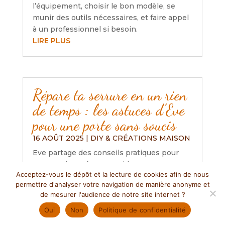
l’équipement, choisir le bon modèle, se
munir des outils nécessaires, et faire appel
à un professionnel si besoin.
LIRE PLUS
Répare ta serrure en un rien
de temps : les astuces d’Eve
pour une porte sans soucis
16 AOÛT 2025
|
DIY & CRÉATIONS MAISON
Eve partage des conseils pratiques pour
entretenir et réparer rapidement une
Acceptez-vous le dépôt et la lecture de cookies afin de nous
serrure, soulignant l’importance de la
permettre d'analyser votre navigation de manière anonyme et
lubrification, l’ajustement des portes et le
de mesurer l'audience de notre site internet ?
nettoyage régulier. Elle encourage aussi à
Oui
Non
Politique de confidentialité
consulter des ressources en ligne pour
ceux qui débutent et rappelle l’importance