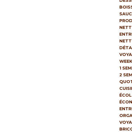
DESS
BOIS
SAUC
PROD
NETT
ENTR
NETT
DÉTA
VOYA
WEEK
1 SE
2 SE
QUOT
CUIS
ÉCOL
ÉCON
ENTR
ORGA
VOYA
BRIC