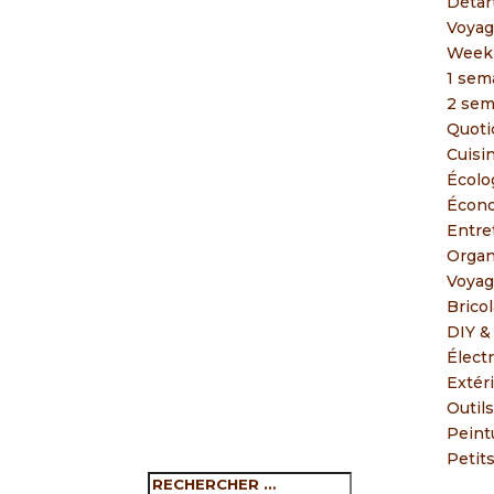
Détar
Voyag
Week
1 sem
2 sem
Quoti
Cuisi
Écolo
Écono
Entre
Organ
Voyag
Brico
DIY &
Élect
Extér
Outil
Peint
Petit