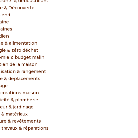
trants & déboucheurs
e & Découverte
-end
aine
aines
dien
ne & alimentation
gie & zéro déchet
mie & budget malin
tien de la maison
isation & rangement
e & déplacements
lage
 créations maison
ricité & plomberie
ieur & jardinage
s & matériaux
ure & revêtements
s travaux & réparations