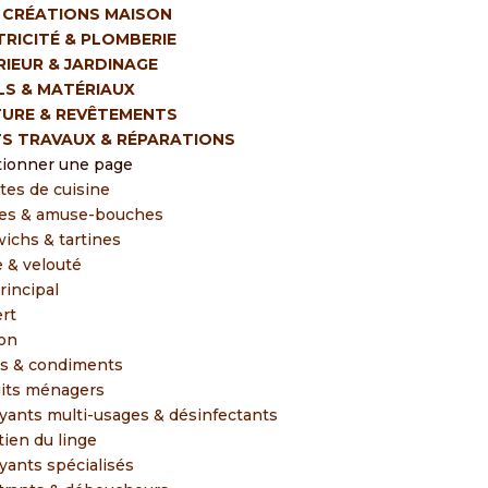
& CRÉATIONS MAISON
TRICITÉ & PLOMBERIE
RIEUR & JARDINAGE
LS & MATÉRIAUX
TURE & REVÊTEMENTS
TS TRAVAUX & RÉPARATIONS
tionner une page
tes de cuisine
es & amuse-bouches
ichs & tartines
 & velouté
rincipal
rt
on
s & condiments
its ménagers
yants multi-usages & désinfectants
tien du linge
yants spécialisés