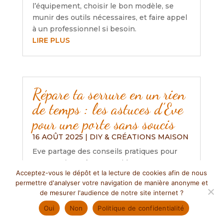
l’équipement, choisir le bon modèle, se
munir des outils nécessaires, et faire appel
à un professionnel si besoin.
LIRE PLUS
Répare ta serrure en un rien
de temps : les astuces d’Eve
pour une porte sans soucis
16 AOÛT 2025
|
DIY & CRÉATIONS MAISON
Eve partage des conseils pratiques pour
entretenir et réparer rapidement une
Acceptez-vous le dépôt et la lecture de cookies afin de nous
serrure, soulignant l’importance de la
permettre d'analyser votre navigation de manière anonyme et
lubrification, l’ajustement des portes et le
de mesurer l'audience de notre site internet ?
nettoyage régulier. Elle encourage aussi à
Oui
Non
Politique de confidentialité
consulter des ressources en ligne pour
ceux qui débutent et rappelle l’importance