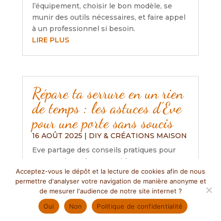
l’équipement, choisir le bon modèle, se
munir des outils nécessaires, et faire appel
à un professionnel si besoin.
LIRE PLUS
Répare ta serrure en un rien
de temps : les astuces d’Eve
pour une porte sans soucis
16 AOÛT 2025
|
DIY & CRÉATIONS MAISON
Eve partage des conseils pratiques pour
entretenir et réparer rapidement une
Acceptez-vous le dépôt et la lecture de cookies afin de nous
serrure, soulignant l’importance de la
permettre d'analyser votre navigation de manière anonyme et
lubrification, l’ajustement des portes et le
de mesurer l'audience de notre site internet ?
nettoyage régulier. Elle encourage aussi à
Oui
Non
Politique de confidentialité
consulter des ressources en ligne pour
ceux qui débutent et rappelle l’importance