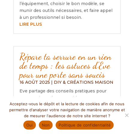
l’équipement, choisir le bon modèle, se
munir des outils nécessaires, et faire appel
à un professionnel si besoin.
LIRE PLUS
Répare ta serrure en un rien
de temps : les astuces d’Eve
pour une porte sans soucis
16 AOÛT 2025
|
DIY & CRÉATIONS MAISON
Eve partage des conseils pratiques pour
entretenir et réparer rapidement une
Acceptez-vous le dépôt et la lecture de cookies afin de nous
serrure, soulignant l’importance de la
permettre d'analyser votre navigation de manière anonyme et
lubrification, l’ajustement des portes et le
de mesurer l'audience de notre site internet ?
nettoyage régulier. Elle encourage aussi à
Oui
Non
Politique de confidentialité
consulter des ressources en ligne pour
ceux qui débutent et rappelle l’importance