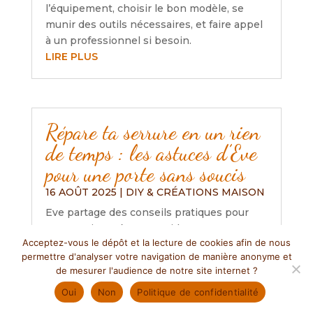
l’équipement, choisir le bon modèle, se
munir des outils nécessaires, et faire appel
à un professionnel si besoin.
LIRE PLUS
Répare ta serrure en un rien
de temps : les astuces d’Eve
pour une porte sans soucis
16 AOÛT 2025
|
DIY & CRÉATIONS MAISON
Eve partage des conseils pratiques pour
entretenir et réparer rapidement une
Acceptez-vous le dépôt et la lecture de cookies afin de nous
serrure, soulignant l’importance de la
permettre d'analyser votre navigation de manière anonyme et
lubrification, l’ajustement des portes et le
de mesurer l'audience de notre site internet ?
nettoyage régulier. Elle encourage aussi à
Oui
Non
Politique de confidentialité
consulter des ressources en ligne pour
ceux qui débutent et rappelle l’importance