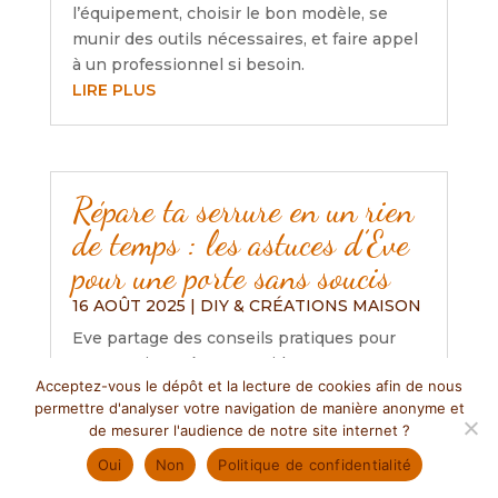
l’équipement, choisir le bon modèle, se
munir des outils nécessaires, et faire appel
à un professionnel si besoin.
LIRE PLUS
Répare ta serrure en un rien
de temps : les astuces d’Eve
pour une porte sans soucis
16 AOÛT 2025
|
DIY & CRÉATIONS MAISON
Eve partage des conseils pratiques pour
entretenir et réparer rapidement une
Acceptez-vous le dépôt et la lecture de cookies afin de nous
serrure, soulignant l’importance de la
permettre d'analyser votre navigation de manière anonyme et
lubrification, l’ajustement des portes et le
de mesurer l'audience de notre site internet ?
nettoyage régulier. Elle encourage aussi à
Oui
Non
Politique de confidentialité
consulter des ressources en ligne pour
ceux qui débutent et rappelle l’importance