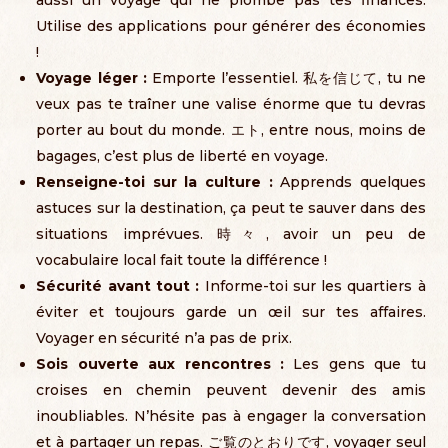
aussi un voyage qui ne plombe pas tes finances
.
Utilise des applications pour générer des économies
!
Voyage léger
:
Emporte l’essentiel
. 私を信じて,
tu ne
veux pas te traîner une valise énorme que tu devras
porter au bout du monde
. エト,
entre nous
,
moins de
bagages
,
c’est plus de liberté en voyage
.
Renseigne-toi sur la culture
:
Apprends quelques
astuces sur la destination
,
ça peut te sauver dans des
situations imprévues
. 時々,
avoir un peu de
vocabulaire local fait toute la différence
!
Sécurité avant tout
:
Informe-toi sur les quartiers à
éviter et toujours garde un œil sur tes affaires
.
Voyager en sécurité n’a pas de prix
.
Sois ouverte aux rencontres
:
Les gens que tu
croises en chemin peuvent devenir des amis
inoubliables
.
N’hésite pas à engager la conversation
et à partager un repas
. ご覧のとおりです,
voyager seul