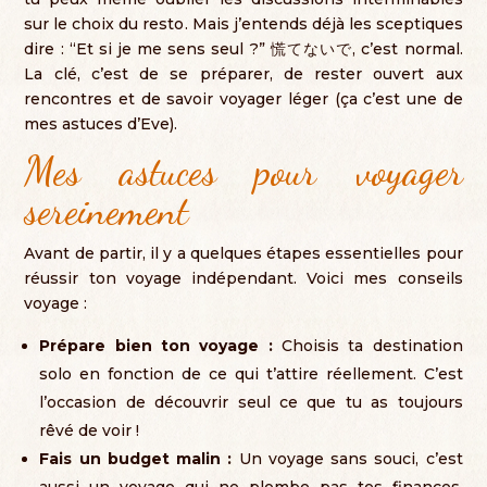
sur le choix du resto
.
Mais j’entends déjà les sceptiques
dire
: “
Et si je me sens seul
?” 慌てないで,
c’est normal
.
La clé
,
c’est de se préparer
,
de rester ouvert aux
rencontres et de savoir voyager léger
(
ça c’est une de
mes astuces d’Eve
).
Mes astuces pour voyager
sereinement
Avant de partir
,
il y a quelques étapes essentielles pour
réussir ton voyage indépendant
.
Voici mes conseils
voyage
:
Prépare bien ton voyage
:
Choisis ta destination
solo en fonction de ce qui t’attire réellement
.
C’est
l’occasion de découvrir seul ce que tu as toujours
rêvé de voir
!
Fais un budget malin
:
Un voyage sans souci
,
c’est