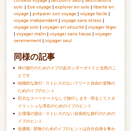
conseils voyage
|
découvrir seul
|
destinations
solo
.
|
Eve voyage
|
explorer en solo
|
liberté en
voyage
|
préparer son voyage
|
voyage facile
|
voyage indépendant
|
voyage sans stress
|
voyage solo
|
voyager en sécurité
|
voyager léger
|
voyager malin
|
voyager sans tracas
|
voyager
sereinement
|
voyager seul
同様の記事
禅の旅行のためのイブの反ポンダーガイドと当然のこ
とです
組織的な旅行 : ストレスのないフリーと自由の冒険の
ためのイブのヒント
巨大なスーツケースなしで旅行します : 明るくてスタ
イリッシュな滞在のためのイブのヒント
土壇場の脱出 : ストレスのない自発的な旅行のための
イブのヒント
低価格 : 冒険のためのイブのヒントは自分自身を奪わ