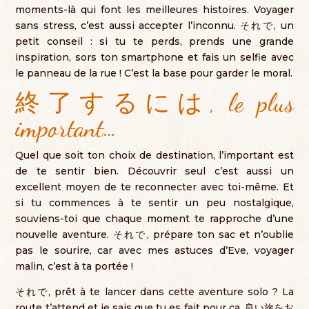
moments-là qui font les meilleures histoires
.
Voyager
sans stress
,
c’est aussi accepter l’inconnu
. それで,
un
petit conseil
:
si tu te perds
,
prends une grande
inspiration
,
sors ton smartphone et fais un selfie avec
le panneau de la rue
!
C’est la base pour garder le moral
.
終了するには,
le plus
important
…
Quel que soit ton choix de destination
,
l’important est
de te sentir bien
.
Découvrir seul c’est aussi un
excellent moyen de te reconnecter avec toi-même
.
Et
si tu commences à te sentir un peu nostalgique
,
souviens-toi que chaque moment te rapproche d’une
nouvelle aventure
. それで,
prépare ton sac et n’oublie
pas le sourire
,
car avec mes astuces d’Eve
,
voyager
malin
,
c’est à ta portée
!
それで,
prêt à te lancer dans cette aventure solo
?
La
route t’attend et je sais que tu es fait pour ça
. 良い旅をお