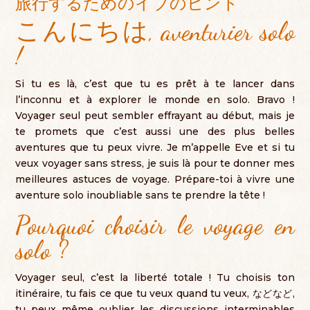
旅行するためのイブのヒント
こんにちは,
aventurier solo
!
Si tu es là
,
c’est que tu es prêt à te lancer dans
l’inconnu et à explorer le monde en solo
.
Bravo
!
Voyager seul peut sembler effrayant au début
,
mais je
te promets que c’est aussi une des plus belles
aventures que tu peux vivre
.
Je m’appelle Eve et si tu
veux voyager sans stress
,
je suis là pour te donner mes
meilleures astuces de voyage
.
Prépare-toi à vivre une
aventure solo inoubliable sans te prendre la tête
!
Pourquoi choisir le voyage en
solo
?
Voyager seul
,
c’est la liberté totale
!
Tu choisis ton
itinéraire
,
tu fais ce que tu veux quand tu veux
, などなど,
tu peux même oublier les discussions interminables