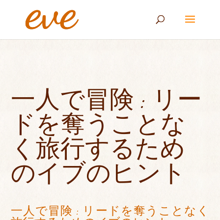
一人で冒険 : リー
ドを奪うことな
く旅行するため
のイブのヒント
一人で冒険 : リードを奪うことなく