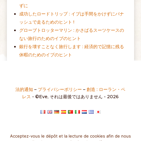
ずに
成功したロードトリップ : イブは手間をかけずにパナ
ッシュで走るためのヒント !
グローブトロッターマリン : かさばるスーツケースの
ない旅行のためのイブのヒント
銀行を壊すことなく旅行します : 経済的で記憶に残る
休暇のためのイブのヒント
バックパックの冒険 : 光と楽しい旅行のためのイブの
ヒント !
入札 10 何も忘れずに数分 (ミッションインポッシブ
ル ?)
法的通知
–
プライバシーポリシー
–
創造 : ローラン・ペ
レス
- ©Eve, それは最後ではありません - 2026
Acceptez-vous le dépôt et la lecture de cookies afin de nous