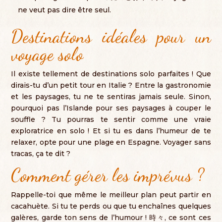
ne veut pas dire être seul
.
Destinations idéales pour un
voyage solo
Il existe tellement de destinations solo parfaites
!
Que
dirais-tu d’un petit tour en Italie
?
Entre la gastronomie
et les paysages
,
tu ne te sentiras jamais seule
.
Sinon
,
pourquoi pas l’Islande pour ses paysages à couper le
souffle
?
Tu pourras te sentir comme une vraie
exploratrice en solo
!
Et si tu es dans l’humeur de te
relaxer
,
opte pour une plage en Espagne
.
Voyager sans
tracas
,
ça te dit
?
Comment gérer les imprévus
?
Rappelle-toi que même le meilleur plan peut partir en
cacahuète
.
Si tu te perds ou que tu enchaînes quelques
galères
,
garde ton sens de l’humour
! 時々,
ce sont ces