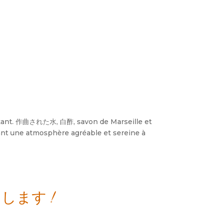
tant
. 作曲された水, 白酢,
savon de Marseille et
ant une atmosphère agréable et sereine à
します !