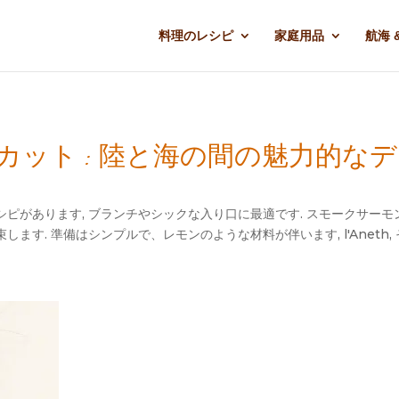
料理のレシピ
家庭用品
航海 
ット : 陸と海の間の魅力的な
があります, ブランチやシックな入り口に最適です. スモークサーモン
す. 準備はシンプルで、レモンのような材料が伴います, l'Aneth,