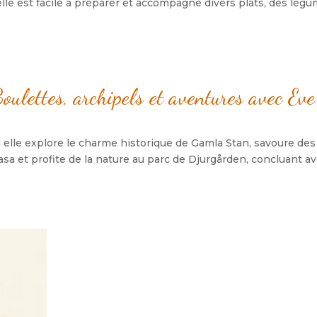
elle est facile à préparer et accompagne divers plats
,
des légum
oulettes
,
archipels et aventures avec Eve
 elle explore le charme historique de Gamla Stan
,
savoure des 
Vasa et profite de la nature au parc de Djurgården
,
concluant av