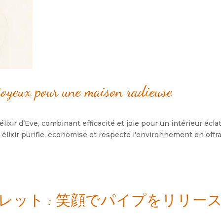
 joyeux pour une maison radieuse
lixir d’Eve
,
combinant efficacité et joie pour un intérieur écla
 élixir purifie
,
économise et respecte l’environnement en offr
ット : 笑顔でパイプをリリース