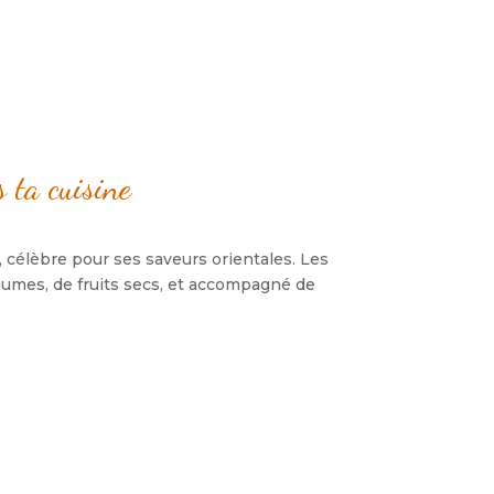
 ta cuisine
,
célèbre pour ses saveurs orientales
.
Les
égumes
,
de fruits secs
,
et accompagné de