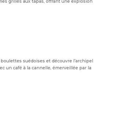
es grillés aux tapas
,
offrant une explosion
boulettes suédoises et découvre l’archipel
ec un café à la cannelle
,
émerveillée par la