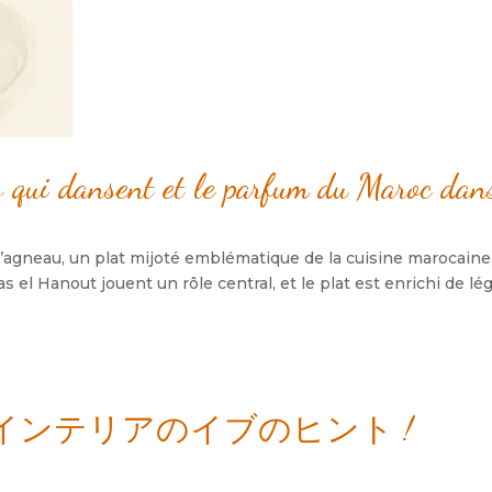
s qui dansent et le parfum du Maroc dans
d’agneau
,
un plat mijoté emblématique de la cuisine marocaine
Ras el Hanout jouent un rôle central
,
et le plat est enrichi de l
るインテリアのイブのヒント !