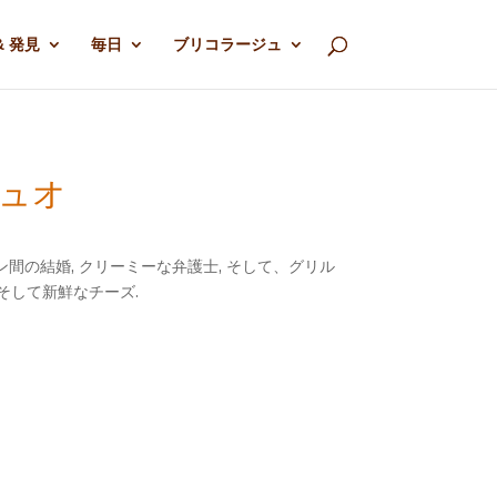
& 発見
毎日
ブリコラージュ
デュオ
間の結婚, クリーミーな弁護士, そして、グリル
 そして新鮮なチーズ.