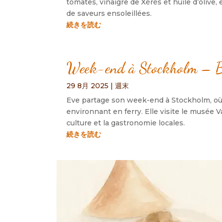
tomates
,
vinaigre de Xérès et huile d’olive
,
de saveurs ensoleillées
.
続きを読む
Week-end à Stockholm – B
29 8月 2025
|
週末
Eve partage son week-end à Stockholm
,
où
environnant en ferry
.
Elle visite le musée 
culture et la gastronomie locales
.
続きを読む