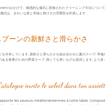
se Cleanerのおかげで、魅惑的な儀式に変換されたクリーニング方法に
 この儀式は、きれいな家と幸福と静けさの雰囲気を約束します.
outé-スプーンの新鮮さと滑らかさ
を共有しています, 新鮮さと滑らかさを組み合わせた夏のスープ. 準備が
養のある食事のための野菜スープ. 熱くても寒いものも提供します, より
talogne invite le soleil dans ton assiet
apporte les saveurs méditerranéennes à votre table
.
Composé