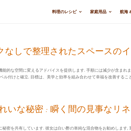
料理のレシピ
家庭用品
航海 
ニックなしで整理されたスペースの
能的な空間に変えるアドバイスを提供します. 手順には減少が含まれます
ラベル付けと確立. 目標は、美学と効率を組み合わせて幸福を改善すること
いな秘密 : 瞬く間の見事なリ
密を共有しています. 彼女は白い酢の単純な混合物をお勧めします, 重