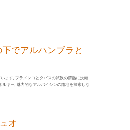
陽の下でアルハンブラと
ています, フラメンコとタパスの試飲の情熱に没頭
ネルギー, 魅力的なアルバイシンの路地を探索しな
デュオ