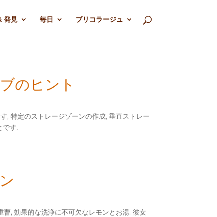
& 発見
毎日
ブリコラージュ
イブのヒント
, 特定のストレージゾーンの作成, 垂直ストレー
です.
ネン
曹, 効果的な洗浄に不可欠なレモンとお湯. 彼女