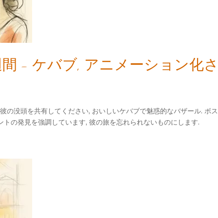
間 - ケバブ, アニメーション
街に彼の没頭を共有してください, おいしいケバブで魅惑的なバザール. 
トの発見を強調しています, 彼の旅を忘れられないものにします.