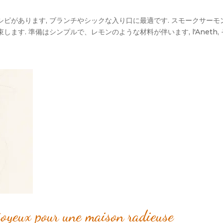
があります, ブランチやシックな入り口に最適です. スモークサーモン
す. 準備はシンプルで、レモンのような材料が伴います, l'Aneth,
 joyeux pour une maison radieuse