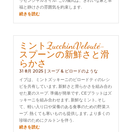
ッセンシャルオイル. この儀式は、きれいな家と幸
福と静けさの雰囲気を約束します.
続きを読む
ミントZucchiniVelouté-
スプーンの新鮮さと滑
らかさ
31 8月 2025
|
スープ & ビロードのような
イブは、ミントズッキーニのビロードティのレシ
ピを共有しています, 新鮮さと滑らかさを組み合わ
せた夏のスープ. 準備が簡単です, CEプラットはズ
ッキーニを組み合わせます, 新鮮なミント, そし
て、軽い入り口や栄養のある食事のための野菜ス
ープ. 熱くても寒いものも提供します, より多くの
珍味のためにクルトンを伴う.
続きを読む