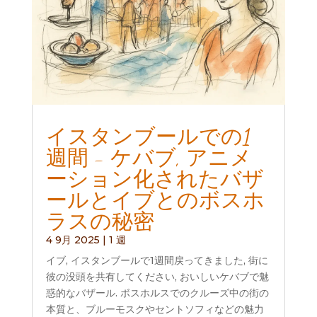
イスタンブールでの1
週間 - ケバブ, アニメ
ーション化されたバザ
ールとイブとのボスホ
ラスの秘密
4 9月 2025
|
1 週
イブ, イスタンブールで1週間戻ってきました, 街に
彼の没頭を共有してください, おいしいケバブで魅
惑的なバザール. ボスホルスでのクルーズ中の街の
本質と、ブルーモスクやセントソフィなどの魅力