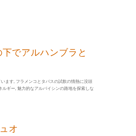
陽の下でアルハンブラと
ています, フラメンコとタパスの試飲の情熱に没頭
ネルギー, 魅力的なアルバイシンの路地を探索しな
デュオ