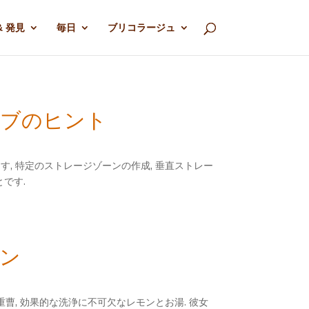
& 発見
毎日
ブリコラージュ
イブのヒント
, 特定のストレージゾーンの作成, 垂直ストレー
です.
ネン
曹, 効果的な洗浄に不可欠なレモンとお湯. 彼女