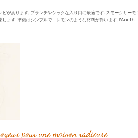
があります, ブランチやシックな入り口に最適です. スモークサーモン
す. 準備はシンプルで、レモンのような材料が伴います, l'Aneth,
 joyeux pour une maison radieuse