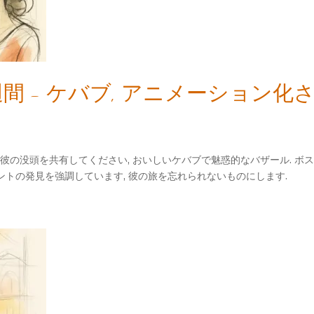
間 - ケバブ, アニメーション
街に彼の没頭を共有してください, おいしいケバブで魅惑的なバザール. 
トの発見を強調しています, 彼の旅を忘れられないものにします.