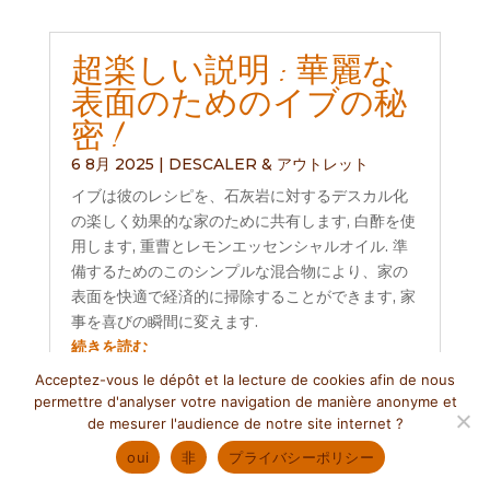
超楽しい説明 : 華麗な
表面のためのイブの秘
密 !
6 8月 2025
|
DESCALER & アウトレット
イブは彼のレシピを、石灰岩に対するデスカル化
の楽しく効果的な家のために共有します, 白酢を使
用します, 重曹とレモンエッセンシャルオイル. 準
備するためのこのシンプルな混合物により、家の
表面を快適で経済的に掃除することができます, 家
事を喜びの瞬間に変えます.
続きを読む
Acceptez-vous le dépôt et la lecture de cookies afin de nous
permettre d'analyser votre navigation de manière anonyme et
de mesurer l'audience de notre site internet
?
ウィーンでの月 - バレ
oui
非
プライバシーポリシー