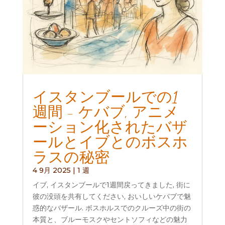
イスタンブールでの1
週間 - ケバブ, アニメ
ーション化されたバザ
ールとイブとのボスホ
ラスの秘密
4 9月 2025
|
1 週
イブ, イスタンブールで1週間戻ってきました, 街に
彼の没頭を共有してください, おいしいケバブで魅
惑的なバザール. ボスホルスでのクルーズ中の街の
本質と、ブルーモスクやセントソフィなどの魅力